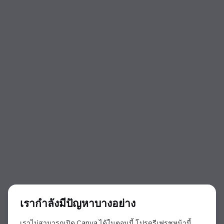
จุดเริ่มกล่องโต้ตอบ
เรากำลังมีปัญหาบางอย่าง
เราไม่สามารถเปิด Canva ได้ในตอนนี้ โปรดรีเฟรชหน้านี้